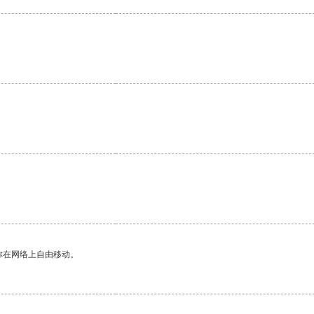
你在网络上自由移动。