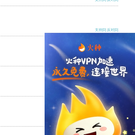
支持
[0]
反对
[0]
支持
[0]
反对
[0]
支持
[0]
反对
[0]
支持
[0]
反对
[0]