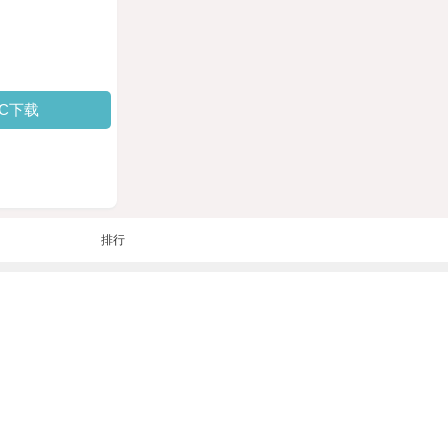
PC下载
排行