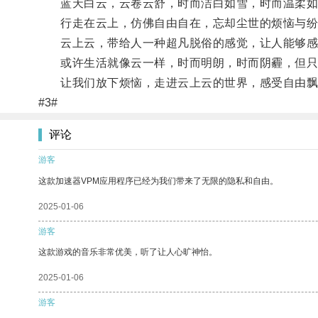
蓝天白云，云卷云舒，时而洁白如雪，时而温柔如
行走在云上，仿佛自由自在，忘却尘世的烦恼与纷
云上云，带给人一种超凡脱俗的感觉，让人能够感
或许生活就像云一样，时而明朗，时而阴霾，但只
让我们放下烦恼，走进云上云的世界，感受自由飘
#3#
评论
游客
这款加速器VPM应用程序已经为我们带来了无限的隐私和自由。
2025-01-06
游客
这款游戏的音乐非常优美，听了让人心旷神怡。
2025-01-06
游客