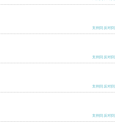
支持
[0]
反对
[0]
支持
[0]
反对
[0]
支持
[0]
反对
[0]
支持
[0]
反对
[0]