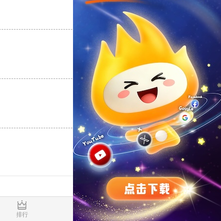
支持
[0]
反对
[0]
支持
[0]
反对
[0]
支持
[0]
反对
[0]
0.661819s
排行
推荐