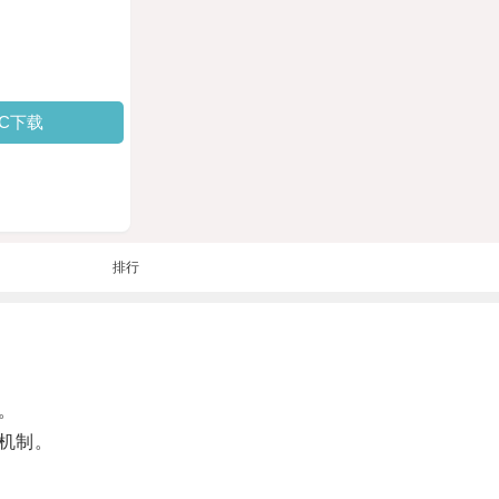
PC下载
排行
。
机制。