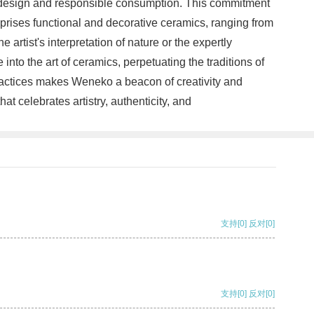
le design and responsible consumption. This commitment
mprises functional and decorative ceramics, ranging from
 artist's interpretation of nature or the expertly
o the art of ceramics, perpetuating the traditions of
practices makes Weneko a beacon of creativity and
celebrates artistry, authenticity, and
支持
[0]
反对
[0]
支持
[0]
反对
[0]