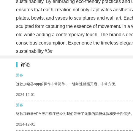
sustainability. By embracing eco-friendly practices an
ensures that each creation not only captivates aestheti
plates, bowls, and vases to sculptures and wall art. Each 
sculpted form capturing the essence of movement. In a w
old while adding a contemporary touch. The brand's dedi
conscious consumption. Experience the timeless eleganc
sustainability.#3#
评论
游客
这款加速器app的操作非常简单，一键加速就能开启，非常方便。
2024-12-01
游客
这款加速器VPM应用程序已经为我们带来了无限的流畅体验和安全性保护
2024-12-01