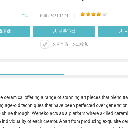
工具
|
时间：2024-12-01
|
卓下载
苹果下载
安卓市场，安全绿色
e ceramics, offering a range of stunning art pieces that blend t
ing age-old techniques that have been perfected over generation
 to shine through. Weneko acts as a platform where skilled cerami
the individuality of each creator. Apart from producing exquisite