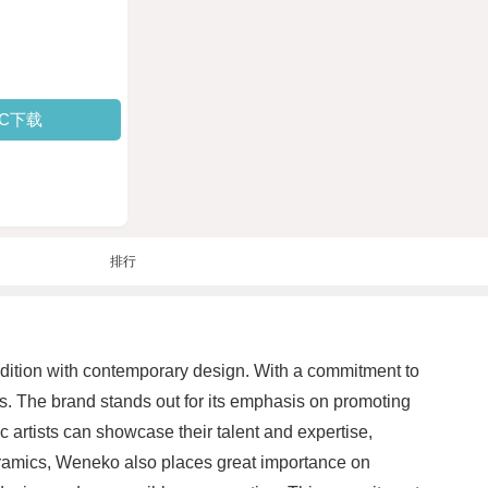
PC下载
排行
radition with contemporary design. With a commitment to
s. The brand stands out for its emphasis on promoting
c artists can showcase their talent and expertise,
 ceramics, Weneko also places great importance on