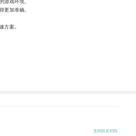
的游戏环境。
得更加准确。
速方案。
支持
[0]
反对
[0]