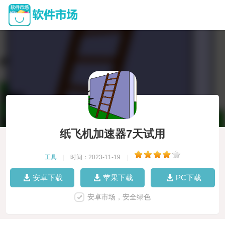
纸飞机加速器7天试用
工具
|
时间：2023-11-19
|
安卓下载
苹果下载
PC下载
安卓市场，安全绿色